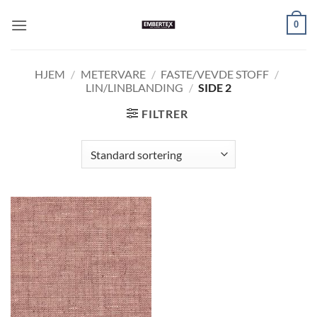
Skip
0
to
content
HJEM
/
METERVARE
/
FASTE/VEVDE STOFF
/
LIN/LINBLANDING
/
SIDE 2
FILTRER