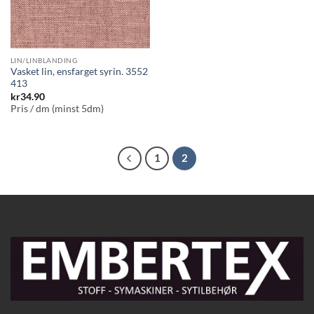
LIN/LINBLANDING
Vasket lin, ensfarget syrin. 3552
413
kr
34.90
Pris / dm (minst 5dm)
1
2