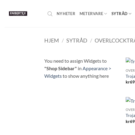
Skip
to
NYHETER
METERVARE
SYTRÅD
content
HJEM
/
SYTRÅD
/
OVERLCOCKTR
You need to assign Widgets to
"Shop Sidebar"
in
Appearance >
OVER
Widgets
to show anything here
Troj
kr
69
OVER
Troj
kr
69