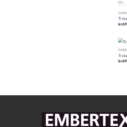
OVER
Troj
kr
69
OVER
Troj
kr
69