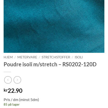
HJEM
/
METERVARE
/
STRETCHSTOFFER
/
ISOLI
Poudre isoli m/stretch – RS0202-120D
22.90
kr
Pris / dm (minst 5dm)
85 på lager