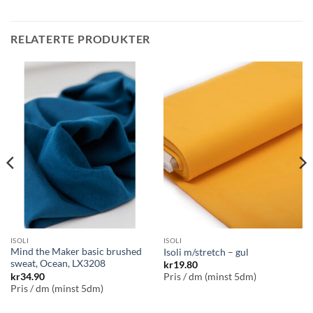
RELATERTE PRODUKTER
ISOLI
ISOLI
Mind the Maker basic brushed
Isoli m/stretch – gul
sweat, Ocean, LX3208
kr
19.80
kr
34.90
Pris / dm (minst 5dm)
Pris / dm (minst 5dm)