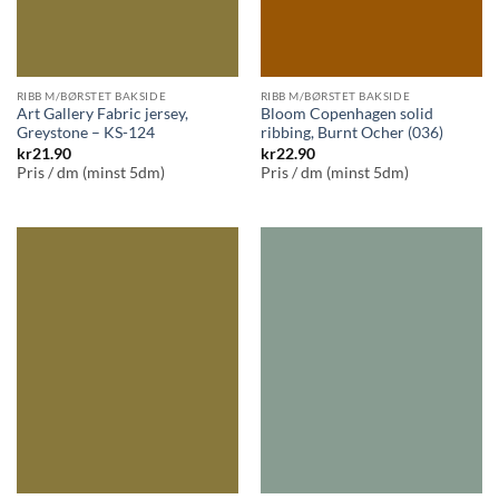
RIBB M/BØRSTET BAKSIDE
RIBB M/BØRSTET BAKSIDE
Art Gallery Fabric jersey,
Bloom Copenhagen solid
Greystone – KS-124
ribbing, Burnt Ocher (036)
kr
21.90
kr
22.90
Pris / dm (minst 5dm)
Pris / dm (minst 5dm)