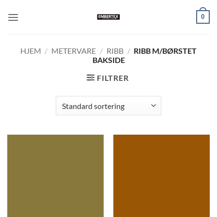
Skip
0
to
content
HJEM
/
METERVARE
/
RIBB
/
RIBB M/BØRSTET
BAKSIDE
FILTRER