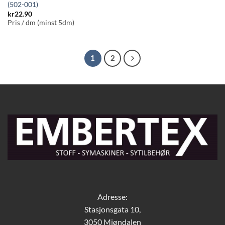
(502-001)
kr
22.90
Pris / dm (minst 5dm)
1
2
Adresse:
Stasjonsgata 10,
3050 Mjøndalen