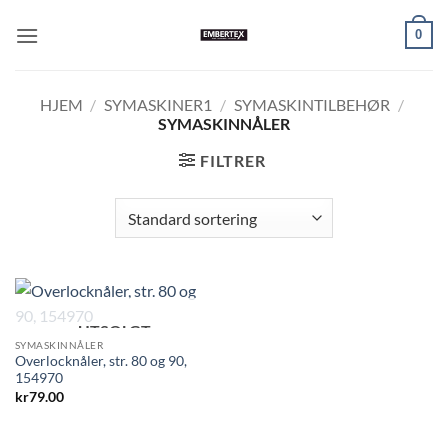
Skip
0
to
content
HJEM
/
SYMASKINER1
/
SYMASKINTILBEHØR
/
SYMASKINNÅLER
FILTRER
UTSOLGT
SYMASKINNÅLER
Overlocknåler, str. 80 og 90,
154970
kr
79.00