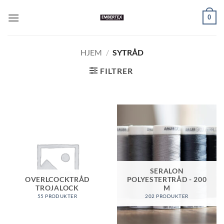
Skip
0
to
content
HJEM
/
SYTRÅD
FILTRER
SERALON
OVERLCOCKTRÅD
POLYESTERTRÅD - 200
TROJALOCK
M
55 PRODUKTER
202 PRODUKTER