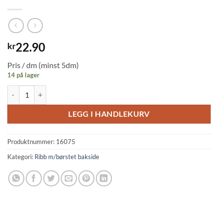
22.90
kr
Pris / dm (minst 5dm)
14 på lager
Ribb m/børstet bakside, Dream blue (028) antall
LEGG I HANDLEKURV
Produktnummer:
16075
Kategori:
Ribb m/børstet bakside