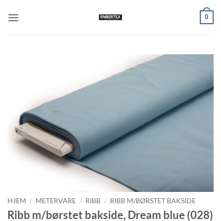
Skip
0
to
content
HJEM
/
METERVARE
/
RIBB
/
RIBB M/BØRSTET BAKSIDE
Ribb m/børstet bakside, Dream blue (028)