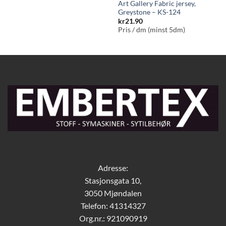
Art Gallery Fabric jersey,
Greystone – KS-124
kr
21.90
Pris / dm (minst 5dm)
Adresse:
Stasjonsgata 10,
3050 Mjøndalen
Telefon: 41314327
Org.nr.: 921090919