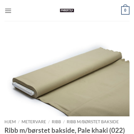
Skip
0
to
content
HJEM
/
METERVARE
/
RIBB
/
RIBB M/BØRSTET BAKSIDE
Ribb m/børstet bakside, Pale khaki (022)