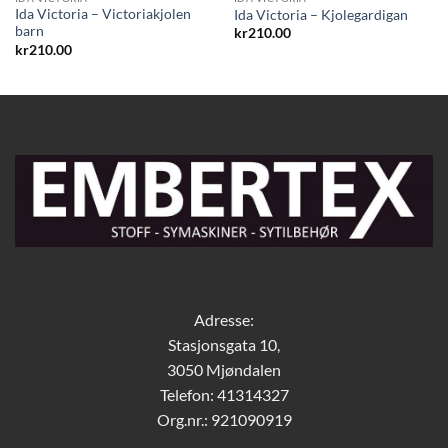
Ida Victoria – Victoriakjolen
Ida Victoria – Kjolegardigan
barn
kr
210.00
kr
210.00
Adresse:
Stasjonsgata 10,
3050 Mjøndalen
Telefon: 41314327
Org.nr.: 921090919