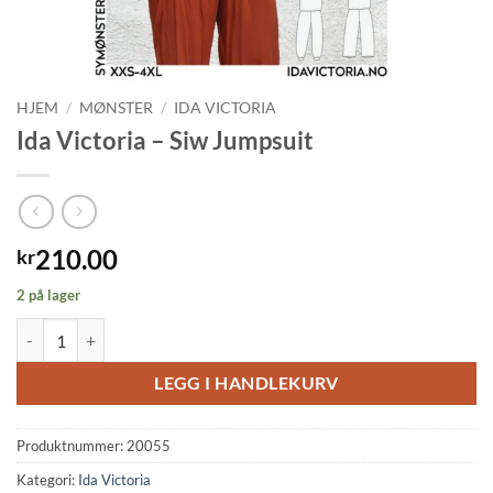
HJEM
/
MØNSTER
/
IDA VICTORIA
Ida Victoria – Siw Jumpsuit
210.00
kr
2 på lager
Ida Victoria - Siw Jumpsuit antall
LEGG I HANDLEKURV
Produktnummer:
20055
Kategori:
Ida Victoria