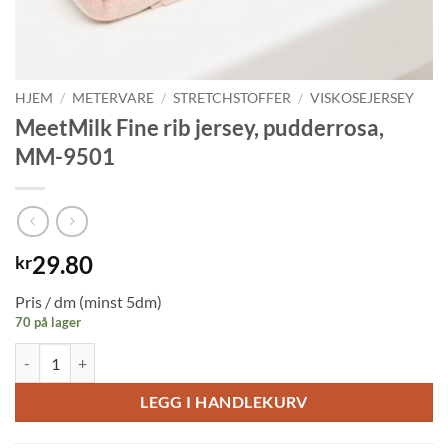
HJEM
/
METERVARE
/
STRETCHSTOFFER
/
VISKOSEJERSEY
MeetMilk Fine rib jersey, pudderrosa,
MM-9501
29.80
kr
Pris / dm (minst 5dm)
70 på lager
MeetMilk Fine rib jersey, pudderrosa, MM-9501 antall
LEGG I HANDLEKURV