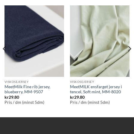
VISKOSEJERSEY
VISKOSEJERSEY
MeetMilk Fine rib jersey,
MeetMILK ensfarget jersey i
blueberry, MM-9507
tencel, Soft mint, MM-8020
kr
29.80
kr
29.80
Pris / dm (minst 5dm)
Pris / dm (minst 5dm)