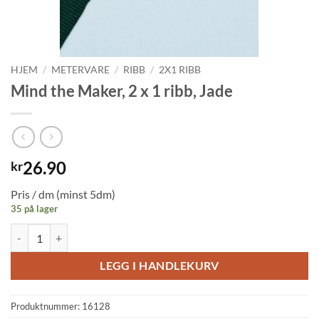
HJEM
/
METERVARE
/
RIBB
/
2X1 RIBB
Mind the Maker, 2 x 1 ribb, Jade
26.90
kr
Pris / dm (minst 5dm)
35 på lager
Mind the Maker, 2 x 1 ribb, Jade antall
LEGG I HANDLEKURV
Produktnummer:
16128