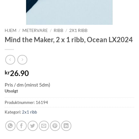
HJEM
/
METERVARE
/
RIBB
/
2X1 RIBB
Mind the Maker, 2 x 1 ribb, Ocean LX2024
26.90
kr
Pris / dm (minst 5dm)
Utsolgt
Produktnummer:
16194
Kategori:
2x1 ribb