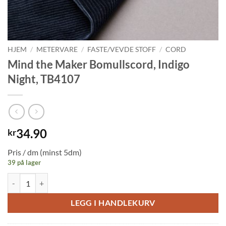
HJEM
/
METERVARE
/
FASTE/VEVDE STOFF
/
CORD
Mind the Maker Bomullscord, Indigo
Night, TB4107
34.90
kr
Pris / dm (minst 5dm)
39 på lager
Mind the Maker Bomullscord, Indigo Night, TB4107 antall
LEGG I HANDLEKURV