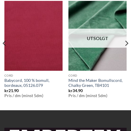
UTSOLGT
CORD
CORD
Babycord, 100 % bomull,
Mind the Maker Bomullscord,
bordeaux, 05126.079
Chalky Green, TB4101
kr
21.90
kr
34.90
Pris / dm (minst 5dm)
Pris / dm (minst 5dm)