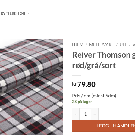
SYTILBEHØR
HJEM
/
METERVARE
/
ULL
/
Reiver Thomson g
rød/grå/sort
79.80
kr
Pris / dm (minst 5dm)
28 på lager
Reiver Thomson grey, rød/grå/sort
LEGG I HANDL