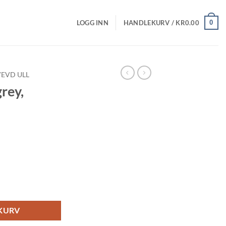
0
LOGG INN
HANDLEKURV /
KR
0.00
VEVD ULL
rey,
 antall
EKURV