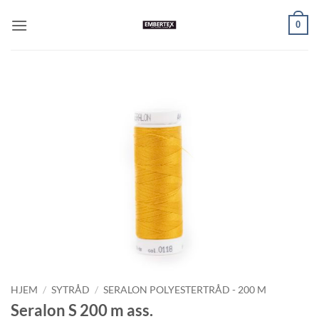
Skip
0
to
content
HJEM
/
SYTRÅD
/
SERALON POLYESTERTRÅD - 200 M
Seralon S 200 m ass.