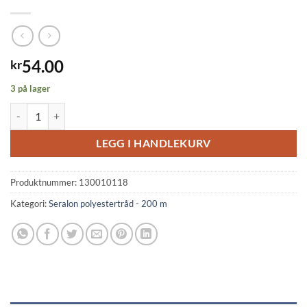
54.00
kr
3 på lager
Seralon S 200 m ass. antall
LEGG I HANDLEKURV
Produktnummer:
130010118
Kategori:
Seralon polyestertråd - 200 m