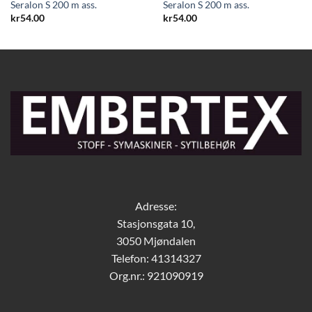
Seralon S 200 m ass.
Seralon S 200 m ass.
kr
54.00
kr
54.00
Adresse:
Stasjonsgata 10,
3050 Mjøndalen
Telefon: 41314327
Org.nr.: 921090919