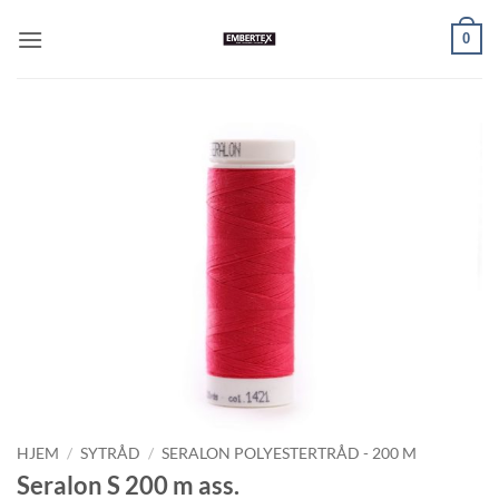
Skip
0
to
content
HJEM
/
SYTRÅD
/
SERALON POLYESTERTRÅD - 200 M
Seralon S 200 m ass.