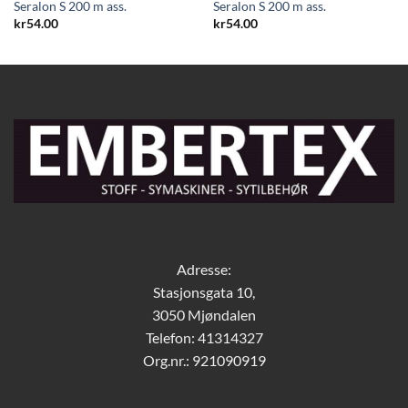
Seralon S 200 m ass.
Seralon S 200 m ass.
kr
54.00
kr
54.00
Adresse:
Stasjonsgata 10,
3050 Mjøndalen
Telefon: 41314327
Org.nr.: 921090919