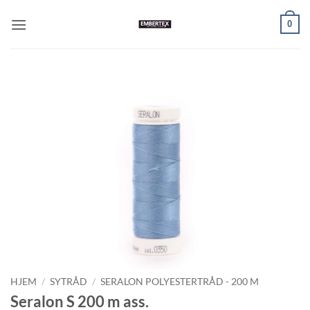
Skip
0
to
content
HJEM
/
SYTRÅD
/
SERALON POLYESTERTRÅD - 200 M
Seralon S 200 m ass.