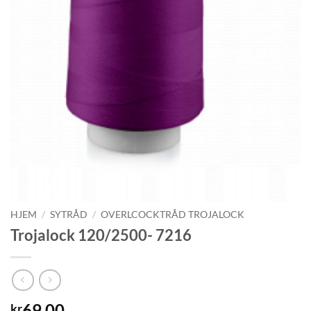
HJEM
/
SYTRÅD
/
OVERLCOCKTRÅD TROJALOCK
Trojalock 120/2500- 7216
69.00
kr