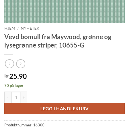
HJEM
/
NYHETER
Vevd bomull fra Maywood, grønne og
lysegrønne striper, 10655-G
25.90
kr
70 på lager
Vevd bomull fra Maywood, grønne og lysegrønne striper, 10655-G anta
LEGG I HANDLEKURV
Produktnummer:
16300