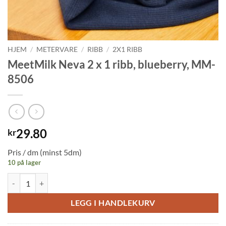
HJEM
/
METERVARE
/
RIBB
/
2X1 RIBB
MeetMilk Neva 2 x 1 ribb, blueberry, MM-
8506
29.80
kr
Pris / dm (minst 5dm)
10 på lager
MeetMilk Neva 2 x 1 ribb, blueberry, MM-8506 antall
LEGG I HANDLEKURV