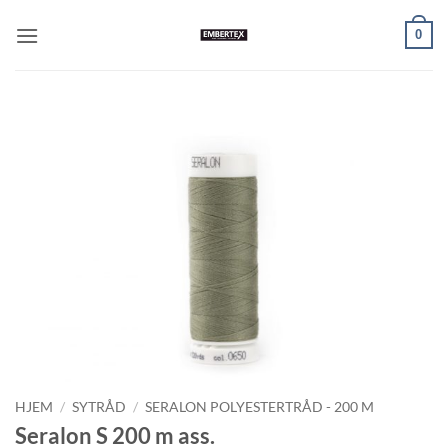
Skip
0
to
content
HJEM
/
SYTRÅD
/
SERALON POLYESTERTRÅD - 200 M
Seralon S 200 m ass.