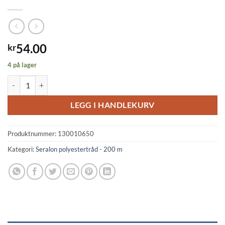
54.00
kr
4 på lager
Seralon S 200 m ass. antall
LEGG I HANDLEKURV
Produktnummer:
130010650
Kategori:
Seralon polyestertråd - 200 m