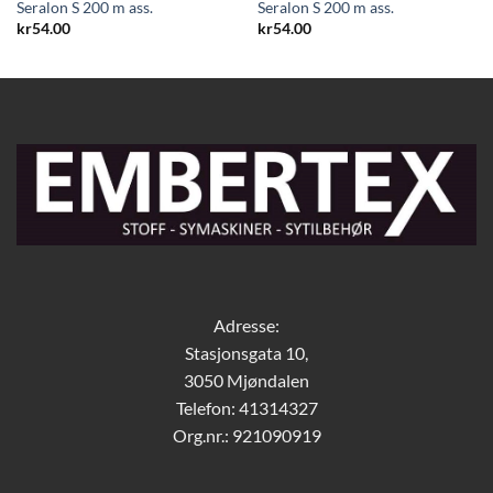
Seralon S 200 m ass.
Seralon S 200 m ass.
kr
54.00
kr
54.00
Adresse:
Stasjonsgata 10,
3050 Mjøndalen
Telefon: 41314327
Org.nr.: 921090919