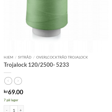
HJEM
/
SYTRÅD
/
OVERLCOCKTRÅD TROJALOCK
Trojalock 120/2500- 5233
69.00
kr
7 på lager
Trojalock 120/2500- 5233 antall