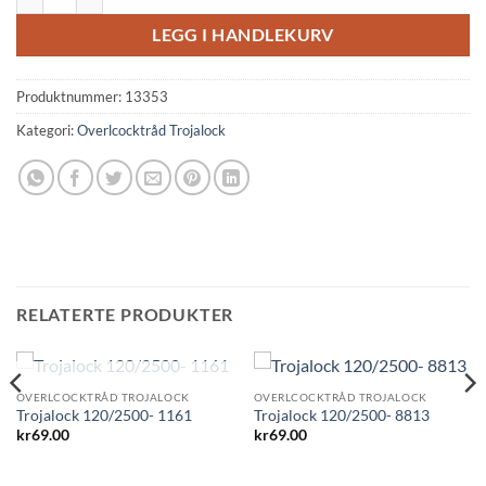
LEGG I HANDLEKURV
Produktnummer:
13353
Kategori:
Overlcocktråd Trojalock
RELATERTE PRODUKTER
UTSOLGT
OVERLCOCKTRÅD TROJALOCK
OVERLCOCKTRÅD TROJALOCK
Trojalock 120/2500- 1161
Trojalock 120/2500- 8813
kr
69.00
kr
69.00